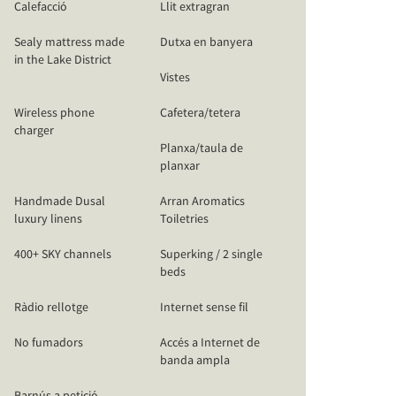
Calefacció
Llit extragran
Sealy mattress made
Dutxa en banyera
in the Lake District
Vistes
Wireless phone
Cafetera/tetera
charger
Planxa/taula de
planxar
Handmade Dusal
Arran Aromatics
luxury linens
Toiletries
400+ SKY channels
Superking / 2 single
beds
Ràdio rellotge
Internet sense fil
No fumadors
Accés a Internet de
banda ampla
Barnús a petició