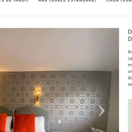
S DE JARDÍ)
ARD (DOBLE ESTÀNDARD)
CHON (DOB
D
Next
D
À
ca
mé
un
du
n