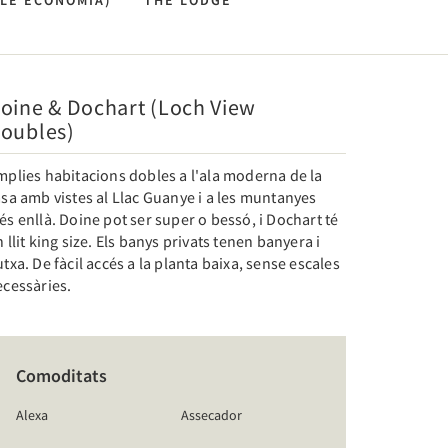
LE ECONOMIA)
THE LODGE
oine & Dochart (Loch View
oubles)
mplies habitacions dobles a l'ala moderna de la
sa amb vistes al Llac Guanye i a les muntanyes
s enllà. Doine pot ser super o bessó, i Dochart té
 llit king size. Els banys privats tenen banyera i
txa. De fàcil accés a la planta baixa, sense escales
ecessàries.
Comoditats
Alexa
Assecador