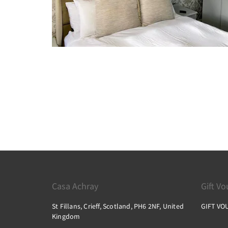
Casa Achray
Gift V
St Fillans, Crieff, Scotland, PH6 2NF, United
GIFT VO
Kingdom