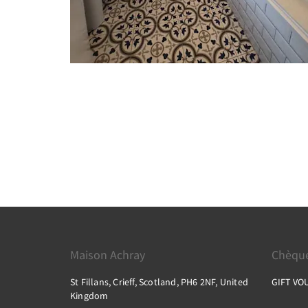
Maison Achray
Chèque
St Fillans, Crieff, Scotland, PH6 2NF, United
GIFT VO
Kingdom