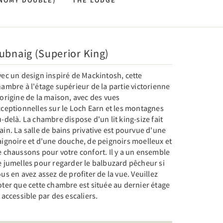
NOMY DOUBLE)
THE LODGE
ubnaig (Superior King)
ec un design inspiré de Mackintosh, cette
ambre à l'étage supérieur de la partie victorienne
origine de la maison, avec des vues
ceptionnelles sur le Loch Earn et les montagnes
-delà. La chambre dispose d'un lit king-size fait
in. La salle de bains privative est pourvue d'une
aignoire et d'une douche, de peignoirs moelleux et
 chaussons pour votre confort. Il y a un ensemble
e jumelles pour regarder le balbuzard pêcheur si
us en avez assez de profiter de la vue. Veuillez
ter que cette chambre est située au dernier étage
 accessible par des escaliers.