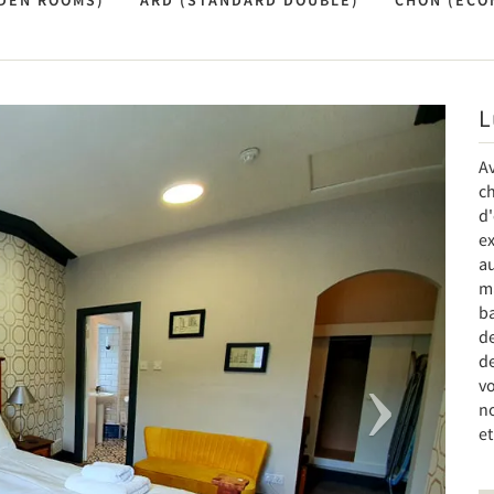
DEN ROOMS)
ARD (STANDARD DOUBLE)
CHON (ECO
L
Next
Av
ch
d'
ex
au
ma
b
de
d
vo
no
et